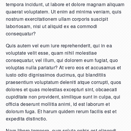
tempora incidunt, ut labore et dolore magnam aliquam
quaerat voluptatem. Ut enim ad minima veniam, quis
nostrum exercitationem ullam corporis suscipit
laboriosam, nisi ut aliquid ex ea commodi
consequatur?
Quis autem vel eum iure reprehenderit, qui in ea
voluptate velit esse, quam nihil molestiae
consequatur, vel illum, qui dolorem eum fugiat, quo
voluptas nulla pariatur? At vero eos et accusamus et
iusto odio dignissimos ducimus, qui blanditiis
praesentium voluptatum deleniti atque corrupti, quos
dolores et quas molestias excepturi sint, obcaecati
cupiditate non provident, similique sunt in culpa, qui
officia deserunt mollitia animi, id est laborum et
dolorum fuga. Et harum quidem rerum facilis est et
expedita distinctio.
Nam libero tempore, cum soluta nobis est eligendi