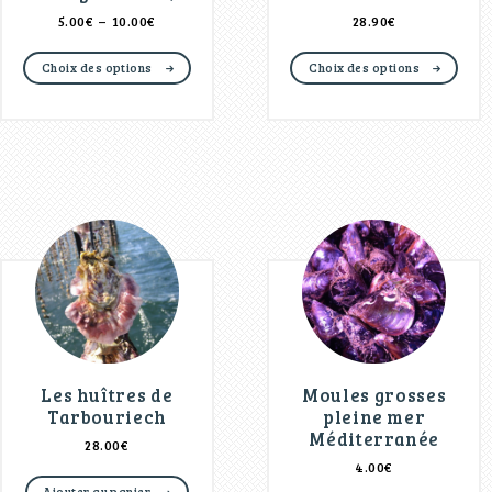
5.00
€
–
10.00
€
28.90
€
Choix des options
Choix des options
Les huîtres de
Moules grosses
Tarbouriech
pleine mer
Méditerranée
28.00
€
4.00
€
Ajouter au panier