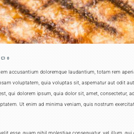
0
tatem accusantium doloremque laudantium, totam rem aperiam
psam voluptatem, quia voluptas sit, aspernatur aut odit au
st, qui dolorem ipsum, quia dolor sit, amet, consectetur, 
ptatem. Ut enim ad minima veniam, quis nostrum exercitati
velit esse, quam nihil molestiae consequatur, vel illum, qui