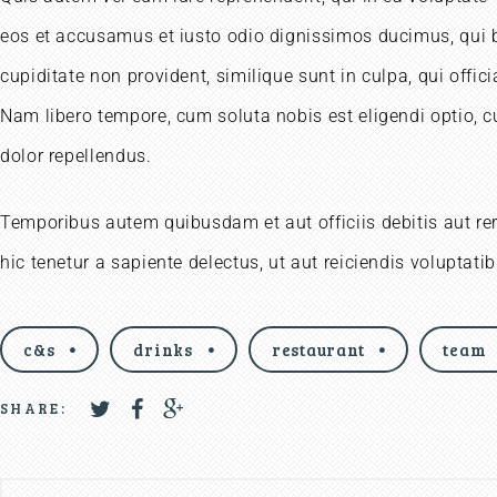
eos et accusamus et iusto odio dignissimos ducimus, qui bl
cupiditate non provident, similique sunt in culpa, qui offic
Nam libero tempore, cum soluta nobis est eligendi optio,
dolor repellendus.
Temporibus autem quibusdam et aut officiis debitis aut re
hic tenetur a sapiente delectus, ut aut reiciendis voluptat
c&s
drinks
restaurant
team
SHARE: