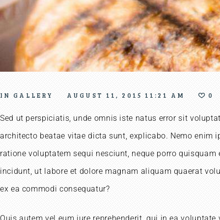
IN
GALLERY
AUGUST 11, 2015 11:21 AM
0
Sed ut perspiciatis, unde omnis iste natus error sit volup
architecto beatae vitae dicta sunt, explicabo. Nemo enim i
ratione voluptatem sequi nesciunt, neque porro quisquam e
incidunt, ut labore et dolore magnam aliquam quaerat volu
ex ea commodi consequatur?
Quis autem vel eum iure reprehenderit, qui in ea voluptate 