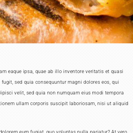
 eaque ipsa, quae ab illo inventore veritatis et quasi
t fugit, sed quia consequuntur magni dolores eos, qui
adipisci velit, sed quia non numquam eius modi tempora
onem ullam corporis suscipit laboriosam, nisi ut aliquid
 dolorem eum fugiat, quo voluptas nulla pariatur? At vero