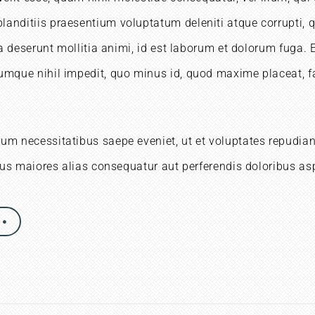
anditiis praesentium voluptatum deleniti atque corrupti, q
ia deserunt mollitia animi, id est laborum et dolorum fuga. 
 cumque nihil impedit, quo minus id, quod maxime placeat,
rum necessitatibus saepe eveniet, ut et voluptates repudi
ibus maiores alias consequatur aut perferendis doloribus asp