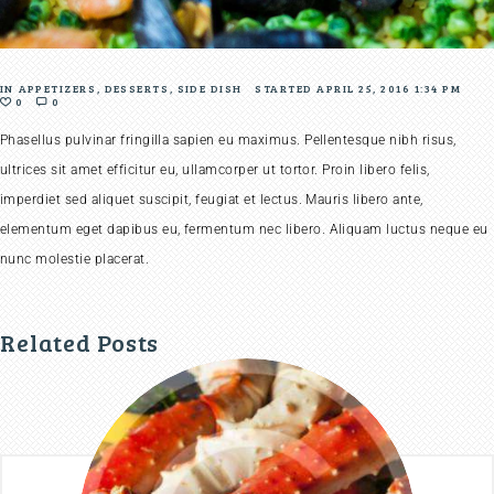
IN
APPETIZERS
,
DESSERTS
,
SIDE DISH
STARTED
APRIL 25, 2016 1:34 PM
0
0
Phasellus pulvinar fringilla sapien eu maximus. Pellentesque nibh risus,
ultrices sit amet efficitur eu, ullamcorper ut tortor. Proin libero felis,
imperdiet sed aliquet suscipit, feugiat et lectus. Mauris libero ante,
elementum eget dapibus eu, fermentum nec libero. Aliquam luctus neque eu
nunc molestie placerat.
Related Posts