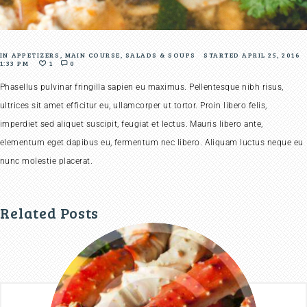
IN
APPETIZERS
,
MAIN COURSE
,
SALADS & SOUPS
STARTED
APRIL 25, 2016
1:33 PM
1
0
Phasellus pulvinar fringilla sapien eu maximus. Pellentesque nibh risus,
ultrices sit amet efficitur eu, ullamcorper ut tortor. Proin libero felis,
imperdiet sed aliquet suscipit, feugiat et lectus. Mauris libero ante,
elementum eget dapibus eu, fermentum nec libero. Aliquam luctus neque eu
nunc molestie placerat.
Related Posts